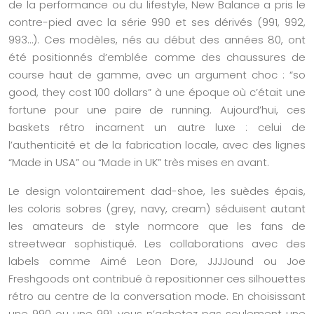
de la performance ou du lifestyle, New Balance a pris le
contre-pied avec la série 990 et ses dérivés (991, 992,
993…). Ces modèles, nés au début des années 80, ont
été positionnés d’emblée comme des chaussures de
course haut de gamme, avec un argument choc : “so
good, they cost 100 dollars” à une époque où c’était une
fortune pour une paire de running. Aujourd’hui, ces
baskets rétro incarnent un autre luxe : celui de
l’authenticité et de la fabrication locale, avec des lignes
“Made in USA” ou “Made in UK” très mises en avant.
Le design volontairement dad-shoe, les suèdes épais,
les coloris sobres (grey, navy, cream) séduisent autant
les amateurs de style normcore que les fans de
streetwear sophistiqué. Les collaborations avec des
labels comme Aimé Leon Dore, JJJJound ou Joe
Freshgoods ont contribué à repositionner ces silhouettes
rétro au centre de la conversation mode. En choisissant
une 990 ou une 991, vous n’achetez pas seulement une