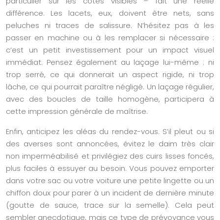
particulier sur les côtés visibles – fait une réelle
différence. Les lacets, eux, doivent être nets, sans
peluches ni traces de salissure. N’hésitez pas à les
passer en machine ou à les remplacer si nécessaire :
c’est un petit investissement pour un impact visuel
immédiat. Pensez également au laçage lui-même : ni
trop serré, ce qui donnerait un aspect rigide, ni trop
lâche, ce qui pourrait paraître négligé. Un laçage régulier,
avec des boucles de taille homogène, participera à
cette impression générale de maîtrise.
Enfin, anticipez les aléas du rendez-vous. S’il pleut ou si
des averses sont annoncées, évitez le daim très clair
non imperméabilisé et privilégiez des cuirs lisses foncés,
plus faciles à essuyer au besoin. Vous pouvez emporter
dans votre sac ou votre voiture une petite lingette ou un
chiffon doux pour parer à un incident de dernière minute
(goutte de sauce, trace sur la semelle). Cela peut
sembler anecdotique, mais ce type de prévoyance vous