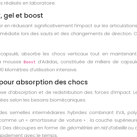
s réalisés en laboratoire.
, gel et boost
r en réduisant significativement l’impact sur les articulation
immédiate lors des sauts et des changements de direction. C
apsulé, absorbe les chocs verticaux tout en maintenant l
 La mousse
d’Adidas, constituée de milliers de capsu
Boost
 kilomètres d’utilisation intensive.
 pour absorption des chocs
 d’absorption et de redistribution des forces d’impact. L
iées selon les besoins biomécaniques.
des semelles intermédiaires hybrides combinant EVA, poly
comme un « amortisseur de voiture » : la couche supérieure 
 sol. Des découpes en forme de
géométries en nid d’abeille
ou d
rapidement avec le temps.