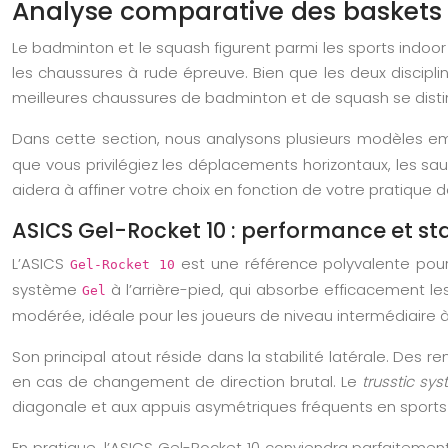
Analyse comparative des baskets
Le badminton et le squash figurent parmi les sports indoor
les chaussures à rude épreuve. Bien que les deux discipl
meilleures chaussures de badminton et de squash se distin
Dans cette section, nous analysons plusieurs modèles e
que vous privilégiez les déplacements horizontaux, les s
aidera à affiner votre choix en fonction de votre pratique 
ASICS Gel-Rocket 10 : performance et sta
L’ASICS
est une référence polyvalente pour
Gel-Rocket 10
système
à l’arrière-pied, qui absorbe efficacement l
Gel
modérée, idéale pour les joueurs de niveau intermédiaire 
Son principal atout réside dans la stabilité latérale. Des r
en cas de changement de direction brutal. Le
trusstic sy
diagonale et aux appuis asymétriques fréquents en sports
En pratique, l’ASICS Gel-Rocket 10 conviendra parfaiteme