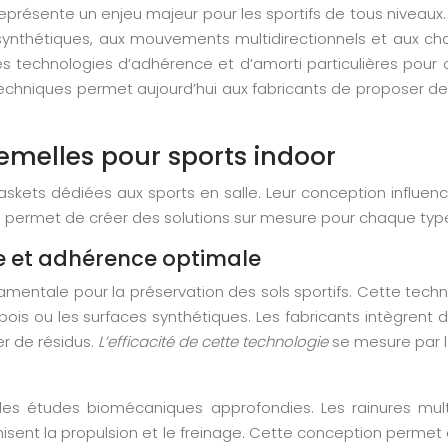
présente un enjeu majeur pour les sportifs de tous niveaux.
 synthétiques, aux mouvements multidirectionnels et aux 
s technologies d’adhérence et d’amorti particulières pour o
echniques permet aujourd’hui aux fabricants de proposer de
emelles pour sports indoor
askets dédiées aux sports en salle. Leur conception influen
ne permet de créer des solutions sur mesure pour chaque type
et adhérence optimale
entale pour la préservation des sols sportifs. Cette tech
 bois ou les surfaces synthétiques. Les fabricants intègrent
r de résidus.
L’efficacité de cette technologie
se mesure par le
s études biomécaniques approfondies. Les rainures multidi
misent la propulsion et le freinage. Cette conception perm