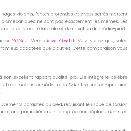
einages violents, fentes profondes et pivots serrés mettent
intes biomécaniques ne sont pas exactement les mêmes. Les
orti, de stabilité latérale et de maintien du médio-pied.
Victor
et Mizuno
. Vous verrez que, selon
P9200
Wave Stealth
eront mieux adaptées que d’autres. Cette comparaison vous
 excellent rapport qualité-prix. Elle intègre le célèbre
es. La semelle intermédiaire en EVA offre une compression
.
 mouvements parasites du pied, réduisant le risque de torsion
e qui la rend particulièrement adaptée aux déplacements en
te et durable pour des séances mixtes (badminton, squash,