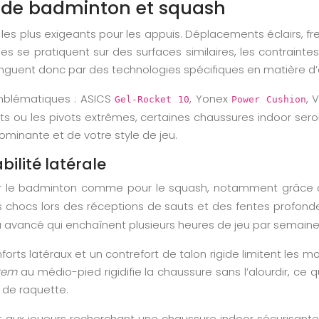
 de badminton et squash
 les plus exigeants pour les appuis. Déplacements éclairs, fr
ines se pratiquent sur des surfaces similaires, les contra
guent donc par des technologies spécifiques en matière d’am
mblématiques : ASICS
, Yonex
, 
Gel-Rocket 10
Power Cushion
auts ou les pivots extrêmes, certaines chaussures indoor s
dominante et de votre style de jeu.
bilité latérale
 le badminton comme pour le squash, notamment grâce à son
es chocs lors des réceptions de sauts et des fentes profond
à avancé qui enchaînent plusieurs heures de jeu par semaine
enforts latéraux et un contrefort de talon rigide limitent les
stem
au médio-pied rigidifie la chaussure sans l’alourdir, c
 de raquette.
nt aux joueurs recherchant une chaussure indoor sécurisan