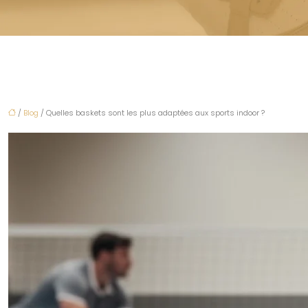
/
Blog
/ Quelles baskets sont les plus adaptées aux sports indoor ?