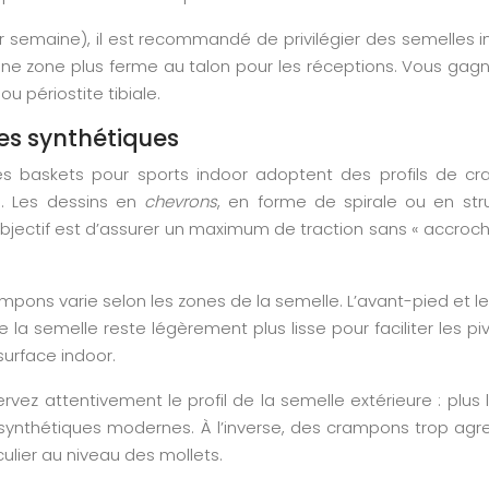
 semaine), il est recommandé de privilégier des semelles in
 une zone plus ferme au talon pour les réceptions. Vous gag
ou périostite tibiale.
es synthétiques
es baskets pour sports indoor adoptent des profils de cr
s. Les dessins en
chevrons
, en forme de spirale ou en stru
L’objectif est d’assurer un maximum de traction sans « accro
ons varie selon les zones de la semelle. L’avant-pied et les
e la semelle reste légèrement plus lisse pour faciliter les 
surface indoor.
vez attentivement le profil de la semelle extérieure : plus l
s synthétiques modernes. À l’inverse, des crampons trop agr
lier au niveau des mollets.