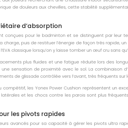
rique de douleurs aux chevilles, cette stabilité supplémentaire
iétaire d’absorption
 conçues pour le badminton et se distinguent par leur tec
charge, puis de restituer l’énergie de façon très rapide, 
l’EVA classique lorsqu’on y laisse tomber un œuf cru sans qu’
cements plus fluides et une fatigue réduite lors des long
nt une sensation de proximité avec le sol. La combinaiso
vements de glissade contrôlée vers l’avant, très fréquents sur
u compétitif, les Yonex Power Cushion représentent un excel
 latérales et les chocs contre les parois sont plus fréquent
our les pivots rapides
urs avancés pour sa capacité à gérer les pivots ultra rap